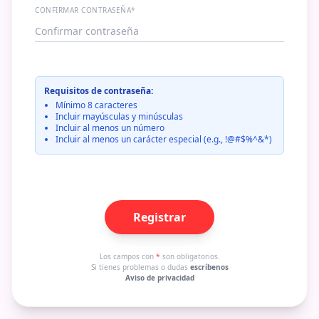
CONFIRMAR CONTRASEÑA*
Requisitos de contraseña:
Mínimo 8 caracteres
Incluir mayúsculas y minúsculas
Incluir al menos un número
Incluir al menos un carácter especial (e.g., !@#$%^&*)
Registrar
Los campos con
*
son obligatorios.
Si tienes problemas o dudas
escríbenos
Aviso de privacidad